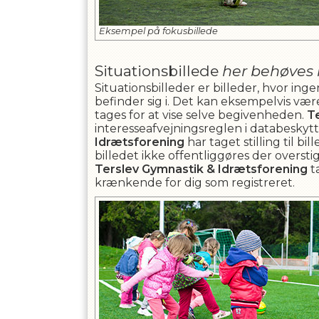
Eksempel på fokusbillede
Situationsbillede
her behøves 
Situationsbilleder er billeder, hvor in
befinder sig i. Det kan eksempelvis vær
tages for at vise selve begivenheden.
T
interesseafvejningsreglen i databeskyttels
Idrætsforening
har taget stilling til b
billedet ikke offentliggøres der overst
Terslev Gymnastik & Idrætsforening
ta
krænkende for dig som registreret.