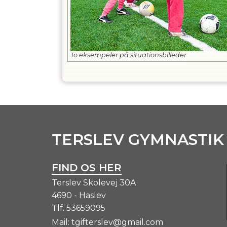
To eksempeler på situationsbilleder
TERSLEV GYMNASTIK
FIND OS HER
Terslev Skolevej 30A
4690 - Haslev
Tlf.
53659095
Mail:
tgifterslev@gmail.com