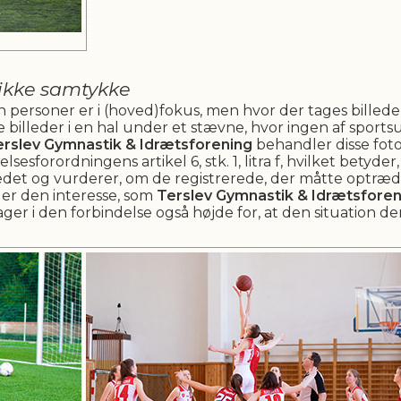
ikke samtykke
gen personer er i (hoved)fokus, men hvor der tages billed
e billeder i en hal under et stævne, hvor ingen af sports
erslev Gymnastik & Idrætsforening
behandler disse fot
esforordningens artikel 6, stk. 1, litra f, hvilket betyder,
illedet og vurderer, om de registrerede, der måtte optræde
iger den interesse, som
Terslev Gymnastik & Idrætsforen
ger i den forbindelse også højde for, at den situation der