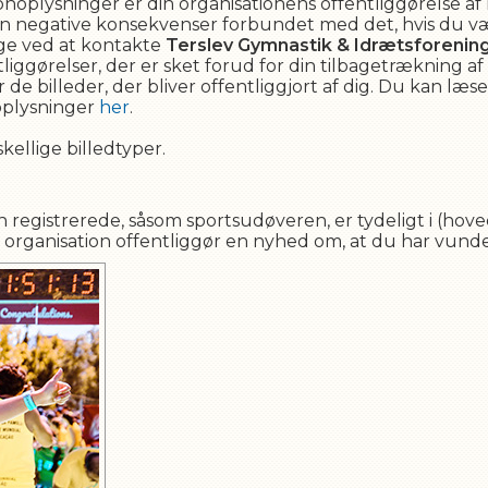
oplysninger er din organisationens offentliggørelse af
ngen negative konsekvenser forbundet med det, hvis du v
age ved at kontakte
Terslev Gymnastik & Idrætsforenin
liggørelser, der er sket forud for din tilbagetrækning a
or de billeder, der bliver offentliggjort af dig. Du kan 
oplysninger
her
.
kellige billedtyper.
n registrerede, såsom sportsudøveren, er tydeligt i (hove
 organisation offentliggør en nyhed om, at du har vundet