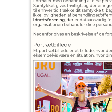
Formålet med behandling af dine person
Samtykket gives frivilligt, og der er i
til enhver tid trække dit samtykke tilb
ikke lovligheden af behandlinger/offent
Idrætsforening
, der er dataansvarlig f
organisationen behandler dine person
Nedenfor gives en beskrivelse af de fors
Portrætbillede
Et portrætbillede er et billede, hvor de
eksempelvis være en situation, hvor din