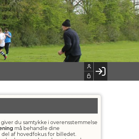
Facebook login
Husk mig
Glemt password
LOG IND
der" giver du samtykke i overensstemmelse
ening
må behandle dine
 del af hovedfokus for billedet.