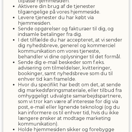
tilpasse hjemmesiden.
Aktivere din brug af de tjenester
tilgængelige på vores hjemmeside.
Levere tjenester du har købt via
hjemmesiden.
Sende opgørelser og fakturaer til dig, og
indsamle betalinger fra dig.
I det tilfælde du har accepteret, at vi sender
dig nyhedsbreve, generel og kommerciel
kommunikation om vores tjeneste,
behandler vi dine oplysninger til det formål.
Sende dig e-mail beskeder som f.eks.
advisering om tilmeldelser, kvitteringer,
bookinger, samt nyhedsbreve som du til
enhver tid kan framelde.
Hvor du specifikt har bedt om det, at sende
dig markedsføringsmateriale, eller tilbud fra
omhyggeligt udvalgte samarbejdspartnere,
som vi tror kan være af interesse for dig via
post, e-mail eller lignende teknologi (og du
kan informere os til enhver tid, hvis du ikke
længere ønsker at modtage marketing
kommunikation).
Holde hjemmesiden sikker og forebygge