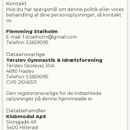
Kontakt
Hvis du har spørgsmål om denne politik eller vores
behandling af dine personoplysninger, så kontakt
os.
Flemming
Støiholm
E-mail
:
f.stoeiholm@gmail.com
Telefon
:
53659095
Dataansvarlige
Terslev Gymnastik & Idrætsforening
Terslev Skolevej 30A
4690
Haslev
Telefon
:
53659095
CVR
:
26145511
Den registeransvarlige for de indsamlede
oplysninger på denne hjemmeside er
Databehandler
Klubmodul ApS
Slotsgade 49
3400 Hillerød