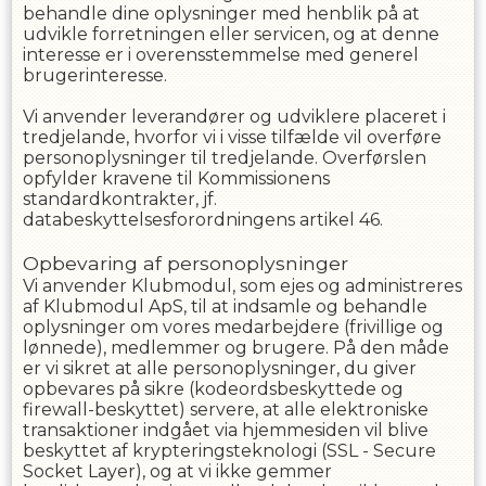
behandle dine oplysninger med henblik på at
udvikle forretningen eller servicen, og at denne
interesse er i overensstemmelse med generel
brugerinteresse.
Vi anvender leverandører og udviklere placeret i
tredjelande, hvorfor vi i visse tilfælde vil overføre
personoplysninger til tredjelande. Overførslen
opfylder kravene til Kommissionens
standardkontrakter, jf.
databeskyttelsesforordningens artikel 46.
Opbevaring af personoplysninger
Vi anvender Klubmodul, som ejes og administreres
af Klubmodul ApS, til at indsamle og behandle
oplysninger om vores medarbejdere (frivillige og
lønnede), medlemmer og brugere. På den måde
er vi sikret at alle personoplysninger, du giver
opbevares på sikre (kodeordsbeskyttede og
firewall-beskyttet) servere, at alle elektroniske
transaktioner indgået via hjemmesiden vil blive
beskyttet af krypteringsteknologi (SSL - Secure
Socket Layer), og at vi ikke gemmer