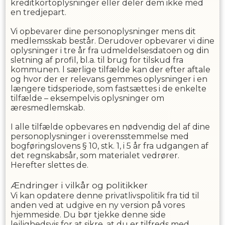
kreditkortoplysninger eller deler dem ikke med
en tredjepart.
Vi opbevarer dine personoplysninger mens dit
medlemsskab består. Derudover opbevarer vi dine
oplysninger i
tre
år fra udmeldelsesdatoen og din
sletning af profil, bl.a. til brug for tilskud fra
kommunen. l særlige tilfælde kan der efter aftale
og hvor der er relevans gemmes oplysninger i en
længere tidsperiode, som fastsættes i de enkelte
tilfælde – eksempelvis oplysninger om
æresmedlemskab.
I alle tilfælde opbevares en nødvendig del af dine
personoplysninger i overensstemmelse med
bogføringslovens § 10, stk. 1, i 5 år fra udgangen af
det regnskabsår, som materialet vedrører.
Herefter slettes de.
Ændringer i vilkår og politikker
Vi kan opdatere denne privatlivspolitik fra tid til
anden ved at udgive en ny version på vores
hjemmeside. Du bør tjekke denne side
lejlighedsvis for at sikre, at du er tilfreds med