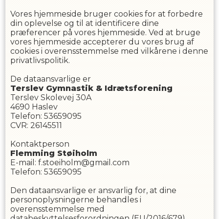
Vores hjemmeside bruger cookies for at forbedre
din oplevelse og til at identificere dine
præferencer på vores hjemmeside. Ved at bruge
vores hjemmeside accepterer du vores brug af
cookies i overensstemmelse med vilkårene i denne
privatlivspolitik.
De dataansvarlige er
Terslev Gymnastik & Idrætsforening
Terslev Skolevej 30A
4690
Haslev
Telefon
:
53659095
CVR
:
26145511
Kontaktperson
Flemming
Støiholm
E-mail
:
f.stoeiholm@gmail.com
Telefon
:
53659095
Den dataansvarlige er ansvarlig for, at dine
personoplysningerne behandles i
overensstemmelse med
databeskyttelsesforordningen (EU/2016/679),