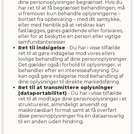
dine personoplysninger begrænset. Hvis du
har ret til at få begrænset behandlingen, må
vi fremover kun behandle oplysningerne –
bortset fra opbevaring – med dit samtykke,
eller med henblik på at retskrav kan
fastlægges, gøres gældende eller forsvares,
eller for at beskytte en person eller vigtige
samfundsinteresser.
Ret til indsigelse
- Du har i visse tilfælde
ret til at gøre indsigelse mod vores ellers
lovlige behandling af dine personoplysninger.
Det gælder også i forhold til oplysninger, vi
behandler efter en interesseafvejning. Du
kan også gøre indsigelse mod behandling af
dine oplysninger til direkte markedsføring.
Ret til at transmittere oplysninger
(dataportabilitet)
- Du har i visse tilfælde
ret til at modtage dine personoplysninger i et
struktureret, almindeligt anvendt og
maskinlæsbart format samt at få overført
disse personoplysninger fra én dataansvarlig
til en anden uden hindring.